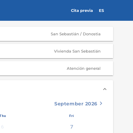
Cita previa
ES
San Sebastián / Donostia
Vivienda San Sebastián
Atención general
keyboard_arrow_right
September 2026
Thu
Fri
6
7