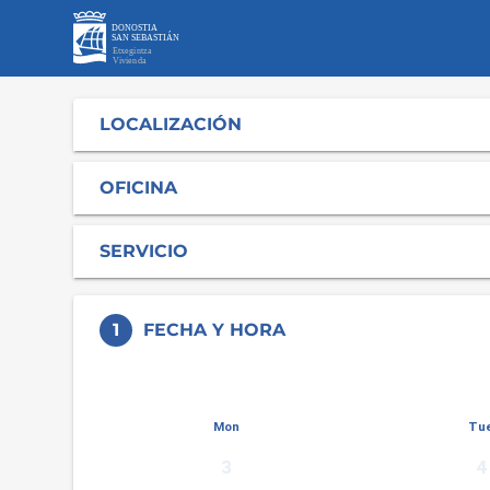
LOCALIZACIÓN
OFICINA
SERVICIO
1
FECHA Y HORA
keyboard_arrow_left
July 2026
Mon
Tu
3
4